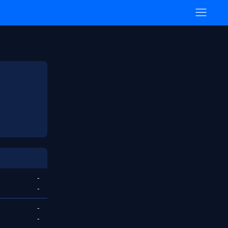
-
-
-
-