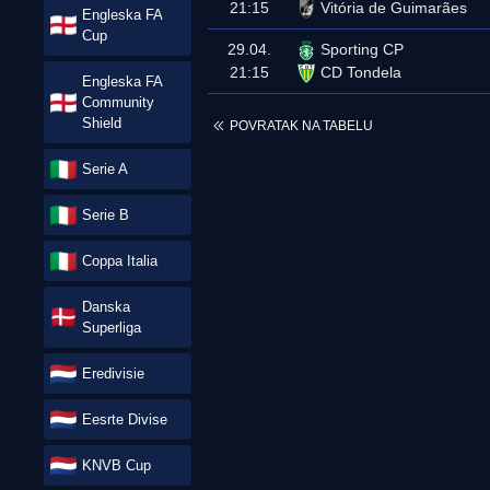
21:15
Vitória de Guimarães
Engleska FA
Cup
29.04.
Sporting CP
21:15
CD Tondela
Engleska FA
Community
Shield
POVRATAK NA TABELU
Serie A
Serie B
Coppa Italia
Danska
Superliga
Eredivisie
Eesrte Divise
KNVB Cup