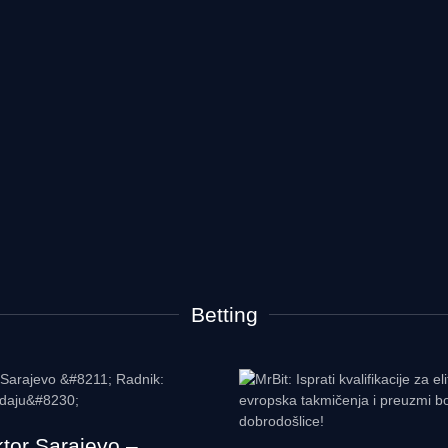
Betting
ktor Sarajevo –