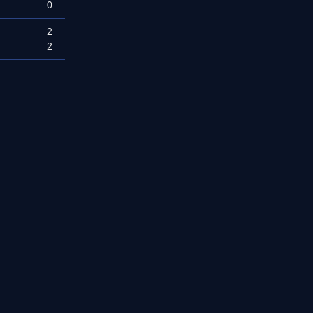
0
2
2