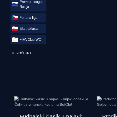
Premier League
Rusija
Fortuna liga
Ekstraklasa
FIFA Club WC
POČETNA
Fudbalski klasik u najavi:
Predi