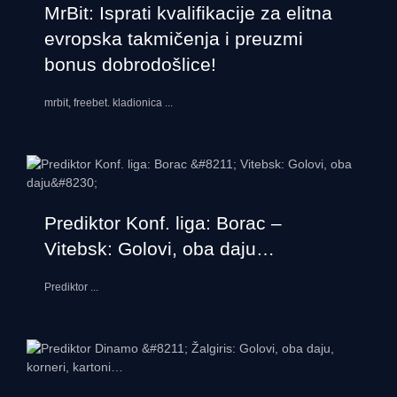
MrBit: Isprati kvalifikacije za elitna
evropska takmičenja i preuzmi
bonus dobrodošlice!
mrbit, freebet. kladionica
...
Prediktor Konf. liga: Borac –
Vitebsk: Golovi, oba daju…
Prediktor
...