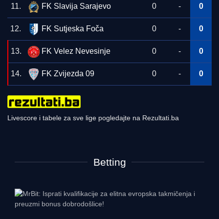
11
.
FK Slavija Sarajevo
0
-
0
12
.
FK Sutjeska Foča
0
-
0
13
.
FK Velez Nevesinje
0
-
0
14
.
FK Zvijezda 09
0
-
0
Livescore i tabele za sve lige pogledajte na Rezultati.ba
Betting