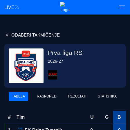
LIVE
ODABERI TAKMIČENJE
Prva liga RS
2026-27
TABELA
RASPORED
REZULTATI
STATISTIKA
#
Tim
U
G
B