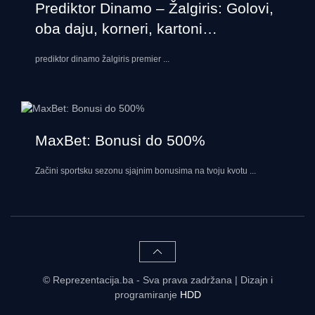
Prediktor Dinamo – Žalgiris: Golovi,
oba daju, korneri, kartoni…
prediktor dinamo žalgiris premier
...
MaxBet: Bonusi do 500%
Začini sportsku sezonu sjajnim bonusima na tvoju kvotu
...
© Reprezentacija.ba - Sva prava zadržana | Dizajn i
programiranje
HDD