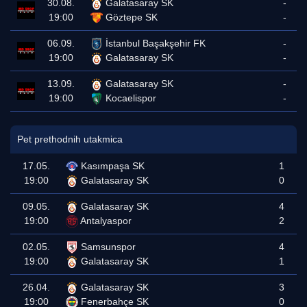
30.08.
Galatasaray SK
-
19:00
Göztepe SK
-
06.09.
İstanbul Başakşehir FK
-
19:00
Galatasaray SK
-
13.09.
Galatasaray SK
-
19:00
Kocaelispor
-
Pet prethodnih utakmica
17.05.
Kasımpaşa SK
1
19:00
Galatasaray SK
0
09.05.
Galatasaray SK
4
19:00
Antalyaspor
2
02.05.
Samsunspor
4
19:00
Galatasaray SK
1
26.04.
Galatasaray SK
3
19:00
Fenerbahçe SK
0