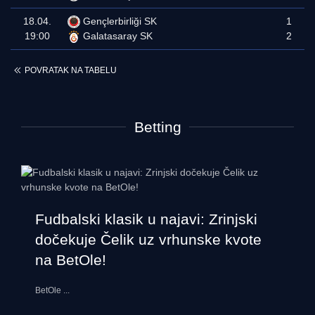
18.04.
Gençlerbirliği SK
1
19:00
Galatasaray SK
2
POVRATAK NA TABELU
Betting
Fudbalski klasik u najavi: Zrinjski
dočekuje Čelik uz vrhunske kvote
na BetOle!
BetOle
...