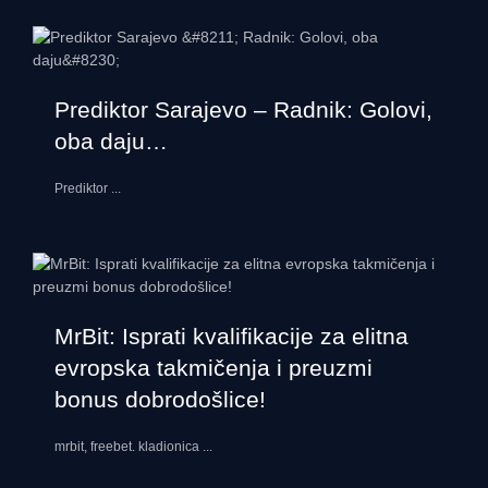
Prediktor Sarajevo – Radnik: Golovi,
oba daju…
Prediktor
...
MrBit: Isprati kvalifikacije za elitna
evropska takmičenja i preuzmi
bonus dobrodošlice!
mrbit, freebet. kladionica
...