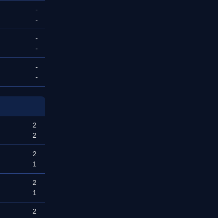
-
-
-
-
-
-
2
2
2
1
2
1
2