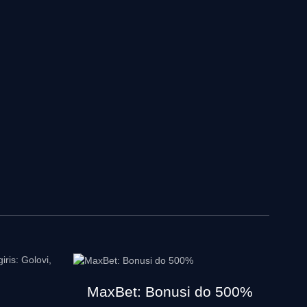
MaxBet: Bonusi do 500%