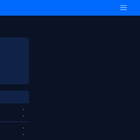
-
-
-
-