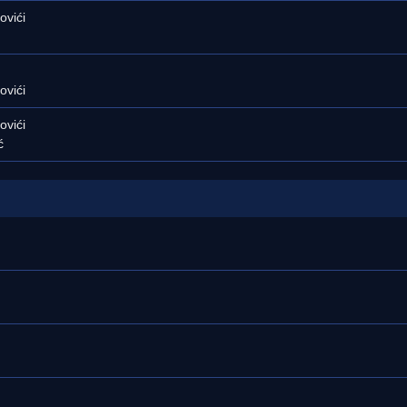
vići
vići
vići
ć