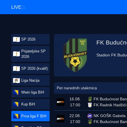
LIVE
SP 2026
FK Budućno
Prijateljske SP
Stadion FK Budu
2026
SP 2026 (kvalif)
Liga Nacija
Pet narednih utakmica
Wwin liga BiH
16.08.
FK Budućnost Bano
Kup BiH
17:00
FK Radnik Hadžići
22.08.
NK GOŠK Gabela
Prva liga F BiH
17:00
FK Budućnost Bano