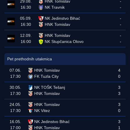
29.08.
HNK Tomislav
-
16:30
NK Travnik
-
05.09.
NK Jedinstvo Bihać
-
16:30
HNK Tomislav
-
12.09.
HNK Tomislav
-
16:00
NK Stupčanica Olovo
-
Pet prethodnih utakmica
07.06.
HNK Tomislav
4
17:30
FK Tuzla City
0
30.05.
NK TOŠK Tešanj
3
17:30
HNK Tomislav
3
24.05.
HNK Tomislav
3
17:30
NK Vitez
0
16.05.
NK Jedinstvo Bihać
3
17:00
HNK Tomislav
1