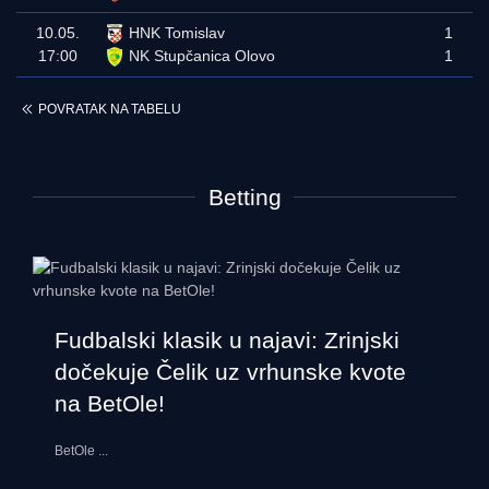
10.05.
HNK Tomislav
1
17:00
NK Stupčanica Olovo
1
POVRATAK NA TABELU
Betting
Fudbalski klasik u najavi: Zrinjski
dočekuje Čelik uz vrhunske kvote
na BetOle!
BetOle
...