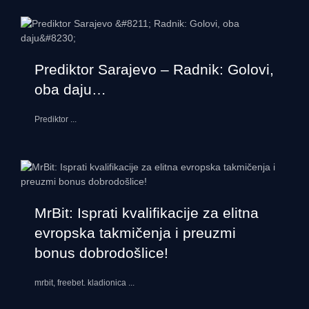
Prediktor Sarajevo – Radnik: Golovi,
oba daju…
Prediktor
...
MrBit: Isprati kvalifikacije za elitna
evropska takmičenja i preuzmi
bonus dobrodošlice!
mrbit, freebet. kladionica
...