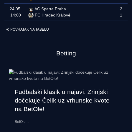
24.05.
AC Sparta Praha
2
14:00
FC Hradec Králové
1
POVRATAK NA TABELU
Betting
Fudbalski klasik u najavi: Zrinjski
dočekuje Čelik uz vrhunske kvote
na BetOle!
BetOle
...