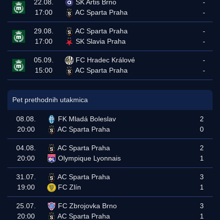
22.08.
SK Artis Brno
-
17:00
AC Sparta Praha
-
29.08.
AC Sparta Praha
-
17:00
SK Slavia Praha
-
05.09.
FC Hradec Králové
-
15:00
AC Sparta Praha
-
Pet prethodnih utakmica
08.08.
FK Mladá Boleslav
2
20:00
AC Sparta Praha
0
04.08.
AC Sparta Praha
2
20:00
Olympique Lyonnais
1
31.07.
AC Sparta Praha
3
19:00
FC Zlín
1
25.07.
FC Zbrojovka Brno
3
20:00
AC Sparta Praha
1