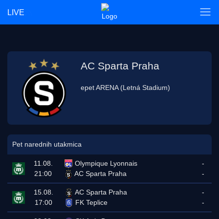
LIVE
AC Sparta Praha
epet ARENA (Letná Stadium)
Pet narednih utakmica
11.08.
Olympique Lyonnais
-
21:00
AC Sparta Praha
-
15.08.
AC Sparta Praha
-
17:00
FK Teplice
-