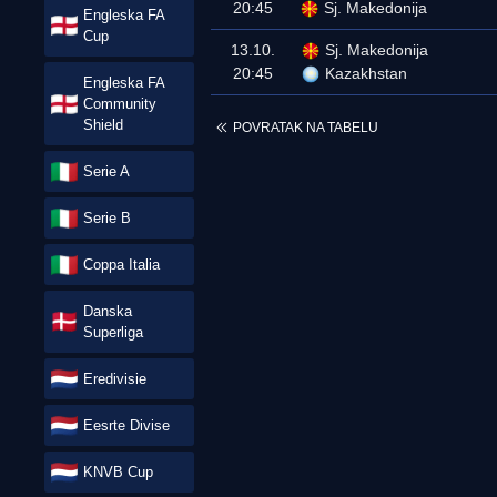
20:45
Sj. Makedonija
Engleska FA
Cup
13.10.
Sj. Makedonija
20:45
Kazakhstan
Engleska FA
Community
Shield
POVRATAK NA TABELU
Serie A
Serie B
Coppa Italia
Danska
Superliga
Eredivisie
Eesrte Divise
KNVB Cup