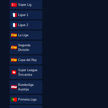
Süper Lig
Ligue 1
Ligue 2
La Liga
Segunda
División
Copa del Rey
Super League
Švicarska
Bundesliga
Austrija
Primeira Liga