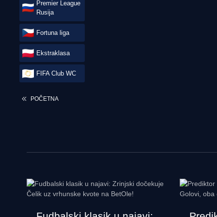
Premier League
Rusija
Fortuna liga
Ekstraklasa
FIFA Club WC
POČETNA
Fudbalski klasik u najavi:
Predi