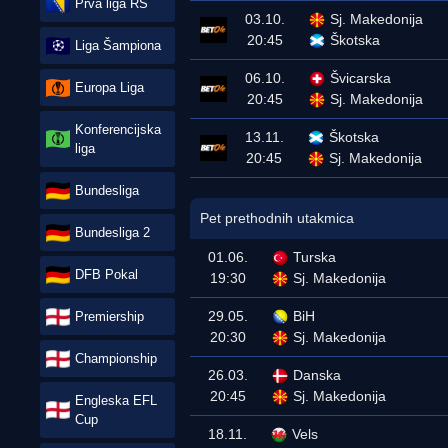
Prva liga RS
03.10.
Sj. Makedonija
20:45
Škotska
Liga Šampiona
06.10.
Švicarska
Europa Liga
20:45
Sj. Makedonija
Konferencijska
13.11.
Škotska
liga
20:45
Sj. Makedonija
Bundesliga
Pet prethodnih utakmica
Bundesliga 2
01.06.
Turska
DFB Pokal
19:30
Sj. Makedonija
29.05.
BiH
Premiership
20:30
Sj. Makedonija
Championship
26.03.
Danska
20:45
Sj. Makedonija
Engleska EFL
Cup
18.11.
Vels