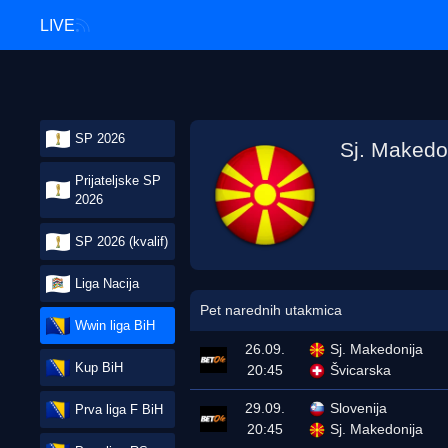
LIVE
SP 2026
Sj. Makedo
Prijateljske SP
2026
SP 2026 (kvalif)
Liga Nacija
Pet narednih utakmica
Wwin liga BiH
26.09.
Sj. Makedonija
Kup BiH
20:45
Švicarska
29.09.
Slovenija
Prva liga F BiH
20:45
Sj. Makedonija