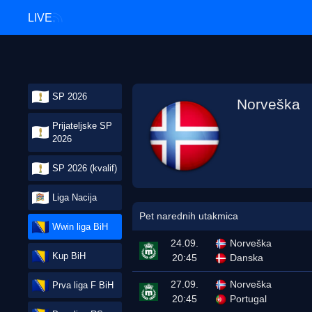
LIVE
SP 2026
Norveška
Prijateljske SP
2026
SP 2026 (kvalif)
Liga Nacija
Pet narednih utakmica
Wwin liga BiH
24.09.
Norveška
Kup BiH
20:45
Danska
27.09.
Norveška
Prva liga F BiH
20:45
Portugal