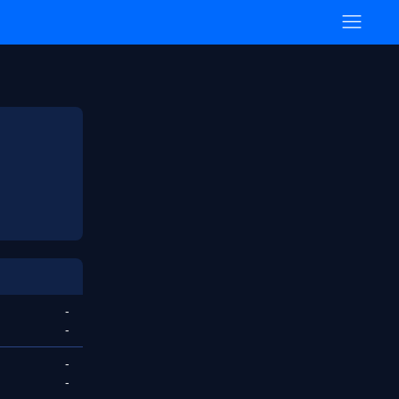
-
-
-
-