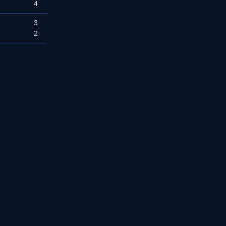
4
3
2