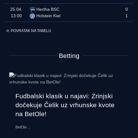
25.04.
Hertha BSC
0
13:00
Holstein Kiel
1
POVRATAK NA TABELU
Betting
Fudbalski klasik u najavi: Zrinjski
dočekuje Čelik uz vrhunske kvote
na BetOle!
BetOle
...