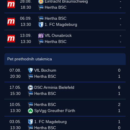
28.08.
Eintracht Braunschweig
-
18:30
Hertha BSC
-
06.09.
Hertha BSC
-
13:30
1. FC Magdeburg
-
13.09.
VfL Osnabrück
-
13:30
Hertha BSC
-
Pet prethodnih utakmica
07.08.
VfL Bochum
0
20:30
Hertha BSC
1
17.05.
DSC Arminia Bielefeld
6
15:30
Hertha BSC
1
10.05.
Hertha BSC
2
13:30
SpVgg Greuther Fürth
1
03.05.
1. FC Magdeburg
1
13:30
Hertha BSC
0