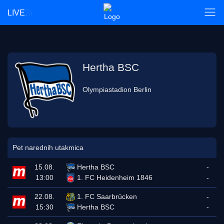
LIVE
Hertha BSC
Olympiastadion Berlin
Pet narednih utakmica
15.08.
Hertha BSC
-
13:00
1. FC Heidenheim 1846
-
22.08.
1. FC Saarbrücken
-
15:30
Hertha BSC
-