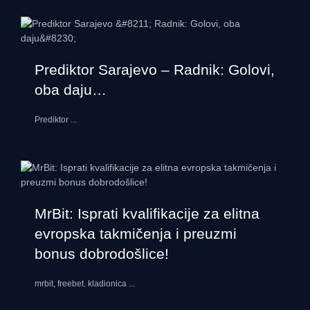
Prediktor Sarajevo – Radnik: Golovi,
oba daju…
Prediktor
...
MrBit: Isprati kvalifikacije za elitna
evropska takmičenja i preuzmi
bonus dobrodošlice!
mrbit, freebet. kladionica
...