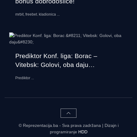
bonus dobrodošlice!
mrbit, freebet. kladionica
...
Prediktor Konf. liga: Borac –
Vitebsk: Golovi, oba daju…
Prediktor
...
© Reprezentacija.ba - Sva prava zadržana | Dizajn i
programiranje
HDD