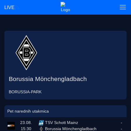
LIVE
Borussia Mönchengladbach
BORUSSIA-PARK
Pet narednih utakmica
23.08.
TSV Schott Mainz
-
15:30
Borussia Mönchengladbach
-