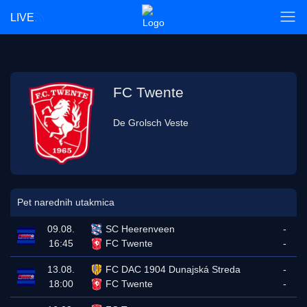
LIVE
FC Twente
De Grolsch Veste
Pet narednih utakmica
09.08.
SC Heerenveen
-
16:45
FC Twente
-
13.08.
FC DAC 1904 Dunajská Streda
-
18:00
FC Twente
-