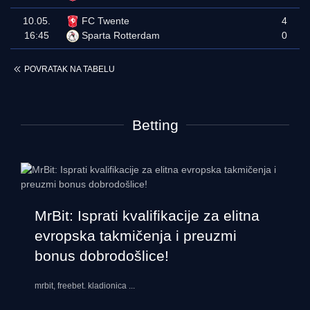
10.05.
FC Twente
4
16:45
Sparta Rotterdam
0
POVRATAK NA TABELU
Betting
MrBit: Isprati kvalifikacije za elitna
evropska takmičenja i preuzmi
bonus dobrodošlice!
mrbit, freebet. kladionica
...