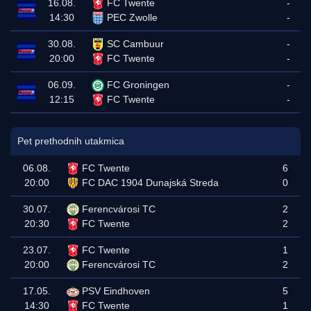
16.08.
FC Twente
-
14:30
PEC Zwolle
-
30.08.
SC Cambuur
-
20:00
FC Twente
-
06.09.
FC Groningen
-
12:15
FC Twente
-
Pet prethodnih utakmica
06.08.
FC Twente
6
20:00
FC DAC 1904 Dunajská Streda
0
30.07.
Ferencvárosi TC
2
20:30
FC Twente
2
23.07.
FC Twente
1
20:00
Ferencvárosi TC
2
17.05.
PSV Eindhoven
5
14:30
FC Twente
1