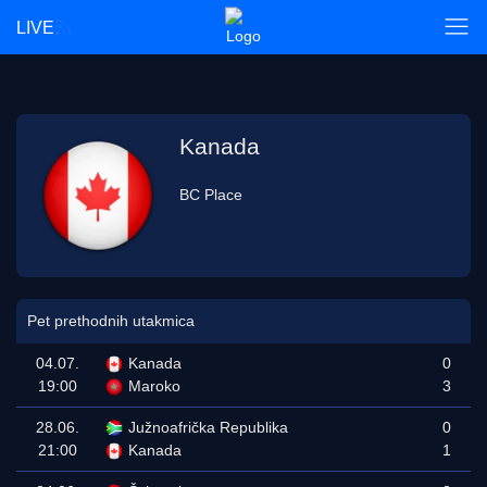
LIVE
Kanada
BC Place
Pet prethodnih utakmica
04.07.
Kanada
0
19:00
Maroko
3
28.06.
Južnoafrička Republika
0
21:00
Kanada
1