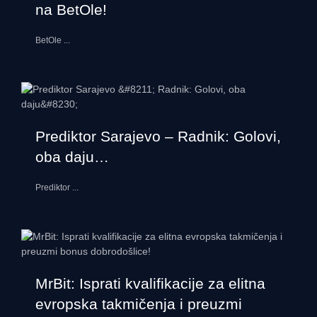
na BetOle!
BetOle
...
Prediktor Sarajevo – Radnik: Golovi,
oba daju…
Prediktor
...
MrBit: Isprati kvalifikacije za elitna
evropska takmičenja i preuzmi