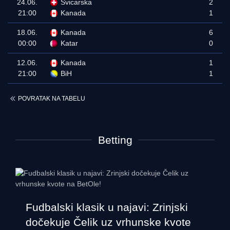
24.06.
Švicarska
2
21:00
Kanada
1
18.06.
Kanada
6
00:00
Katar
0
12.06.
Kanada
1
21:00
BiH
1
POVRATAK NA TABELU
Betting
Fudbalski klasik u najavi: Zrinjski
dočekuje Čelik uz vrhunske kvote