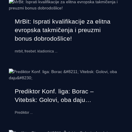
MrBit: Isprati kvalifikacije za elitna
evropska takmičenja i preuzmi
bonus dobrodošlice!
mrbit, freebet. kladionica
...
Prediktor Konf. liga: Borac –
Vitebsk: Golovi, oba daju…
Prediktor
...