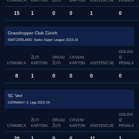
UTAKMICA
KARTONI
ŽUTI
KARTON
ASISTENCIJE
PENALA
15
1
0
0
1
0
Grasshopper Club Zürich
SWITZERLAND: Swiss Super League 2023-24
GOLOVI
ŽUTI
DRUGI
CRVENI
IZ
UTAKMICA
KARTONI
ŽUTI
KARTON
ASISTENCIJE
PENALA
8
1
0
0
0
0
SC Verl
GERMANY: 3. Liga 2023-24
GOLOVI
ŽUTI
DRUGI
CRVENI
IZ
UTAKMICA
KARTONI
ŽUTI
KARTON
ASISTENCIJE
PENALA
20
1
0
0
11
1