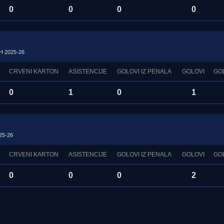
0
0
0
0
H 2025-26
CRVENI KARTON
ASISTENCIJE
GOLOVI IZ PENALA
GOLOVI
GO
0
1
0
1
25-26
CRVENI KARTON
ASISTENCIJE
GOLOVI IZ PENALA
GOLOVI
GO
0
0
0
2