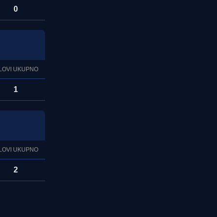
0
LOVI UKUPNO
1
LOVI UKUPNO
2