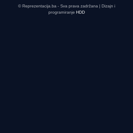
© Reprezentacija.ba - Sva prava zadržana | Dizajn i
programiranje
HDD
Rezultati uživo - tabele, statistike, raspored | Reprezentacija.ba