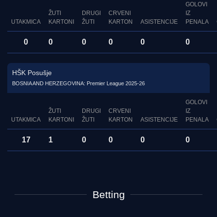
GOLOVI
ŽUTI
DRUGI
CRVENI
IZ
UTAKMICA
KARTONI
ŽUTI
KARTON
ASISTENCIJE
PENALA
0
0
0
0
0
0
HŠK Posušje
BOSNIA AND HERZEGOVINA: Premier League 2025-26
GOLOVI
ŽUTI
DRUGI
CRVENI
IZ
UTAKMICA
KARTONI
ŽUTI
KARTON
ASISTENCIJE
PENALA
17
1
0
0
0
0
Betting