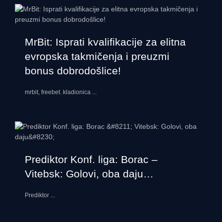
MrBit: Isprati kvalifikacije za elitna
evropska takmičenja i preuzmi
bonus dobrodošlice!
mrbit, freebet. kladionica
...
Prediktor Konf. liga: Borac –
Vitebsk: Golovi, oba daju…
Prediktor
...