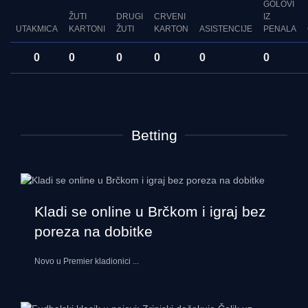
GOLOVI
ŽUTI
DRUGI
CRVENI
IZ
UTAKMICA
KARTONI
ŽUTI
KARTON
ASISTENCIJE
PENALA
0
0
0
0
0
0
Betting
Kladi se online u Brčkom i igraj bez
poreza na dobitke
Novo u Premier kladionici
...