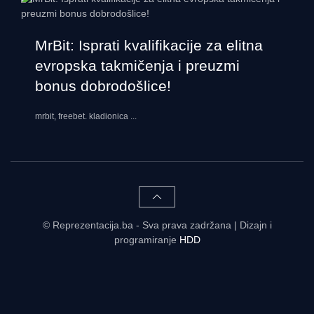
MrBit: Isprati kvalifikacije za elitna
evropska takmičenja i preuzmi
bonus dobrodošlice!
mrbit, freebet. kladionica
...
© Reprezentacija.ba - Sva prava zadržana | Dizajn i
programiranje
HDD
Rezultati uživo - tabele, statistike, raspored | Reprezentacija.ba