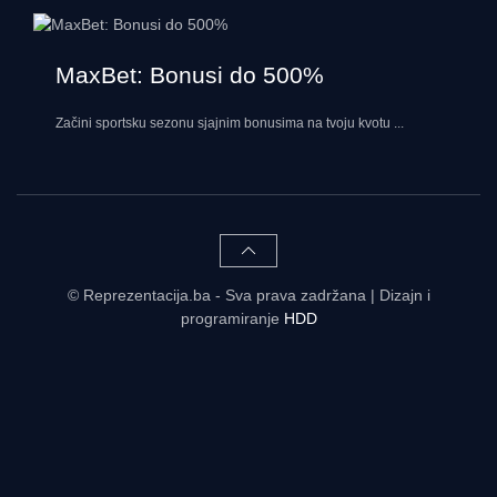
MaxBet: Bonusi do 500%
Začini sportsku sezonu sjajnim bonusima na tvoju kvotu
...
© Reprezentacija.ba - Sva prava zadržana | Dizajn i
programiranje
HDD
Rezultati uživo - tabele, statistike, raspored | Reprezentacija.ba