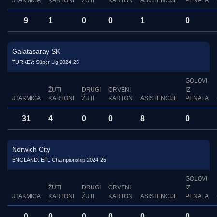
UTAKMICA
KARTONI
ŽUTI
KARTON
ASISTENCIJE
PENALA
9
1
0
0
1
0
Galatasaray SK
TURKEY: Süper Lig 2024-25
GOLOVI
ŽUTI
DRUGI
CRVENI
IZ
UTAKMICA
KARTONI
ŽUTI
KARTON
ASISTENCIJE
PENALA
31
4
0
0
8
0
Norwich City
ENGLAND: EFL Championship 2024-25
GOLOVI
ŽUTI
DRUGI
CRVENI
IZ
UTAKMICA
KARTONI
ŽUTI
KARTON
ASISTENCIJE
PENALA
0
0
0
0
0
0