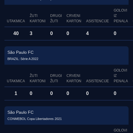
GOLOVI
ŽUTI
DRUGI
CRVENI
IZ
UTAKMICA
KARTONI
ŽUTI
KARTON
ASISTENCIJE
PENALA
40
3
0
0
4
0
São Paulo FC
BRAZIL: Série A 2022
GOLOVI
ŽUTI
DRUGI
CRVENI
IZ
UTAKMICA
KARTONI
ŽUTI
KARTON
ASISTENCIJE
PENALA
1
0
0
0
0
0
São Paulo FC
CONMEBOL Copa Libertadores 2021
GOLOVI