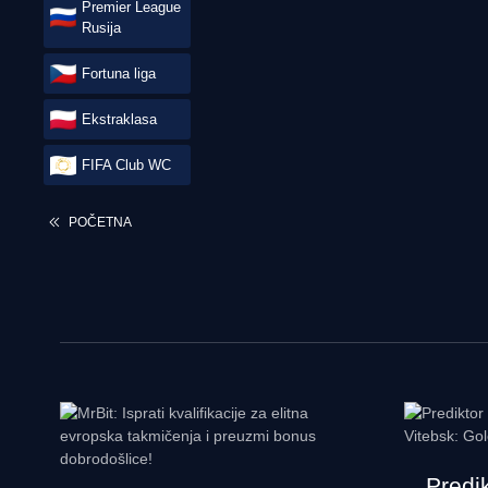
Premier League
Rusija
Fortuna liga
Ekstraklasa
FIFA Club WC
POČETNA
Predik