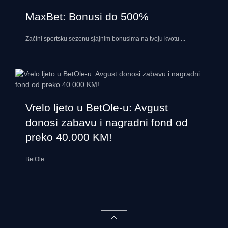
MaxBet: Bonusi do 500%
Začini sportsku sezonu sjajnim bonusima na tvoju kvotu
...
Vrelo ljeto u BetOle-u: Avgust
donosi zabavu i nagradni fond od
preko 40.000 KM!
BetOle
...