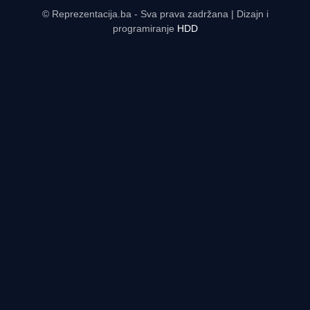
© Reprezentacija.ba - Sva prava zadržana | Dizajn i
programiranje
HDD
Rezultati uživo - tabele, statistike, raspored | Reprezentacija.ba