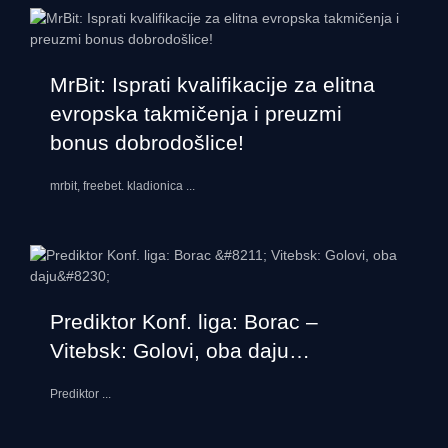
MrBit: Isprati kvalifikacije za elitna
evropska takmičenja i preuzmi
bonus dobrodošlice!
mrbit, freebet. kladionica
...
Prediktor Konf. liga: Borac –
Vitebsk: Golovi, oba daju…
Prediktor
...