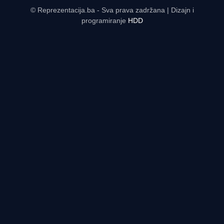
© Reprezentacija.ba - Sva prava zadržana | Dizajn i
programiranje
HDD
Rezultati uživo - tabele, statistike, raspored | Reprezentacija.ba