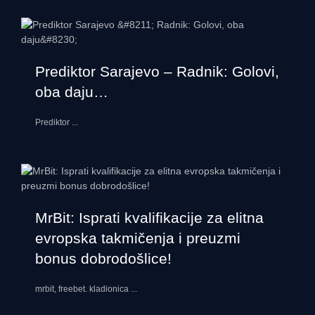
Prediktor Sarajevo – Radnik: Golovi,
oba daju…
Prediktor
...
MrBit: Isprati kvalifikacije za elitna
evropska takmičenja i preuzmi
bonus dobrodošlice!
mrbit, freebet. kladionica
...