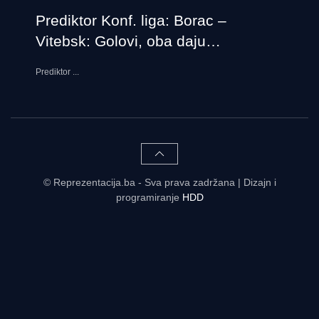
Prediktor Konf. liga: Borac –
Vitebsk: Golovi, oba daju…
Prediktor
...
© Reprezentacija.ba - Sva prava zadržana | Dizajn i
programiranje
HDD
Rezultati uživo - tabele, statistike, raspored | Reprezentacija.ba