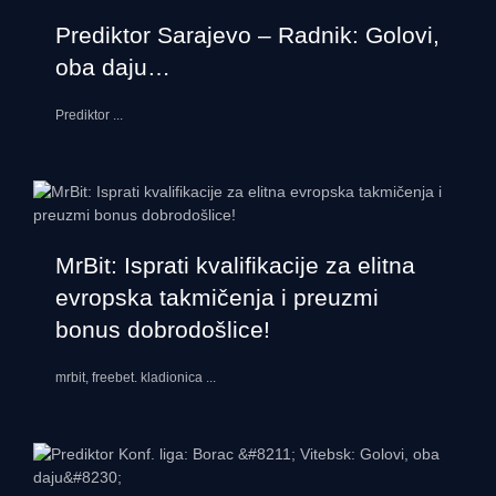
Prediktor Sarajevo – Radnik: Golovi,
oba daju…
Prediktor
...
MrBit: Isprati kvalifikacije za elitna
evropska takmičenja i preuzmi
bonus dobrodošlice!
mrbit, freebet. kladionica
...