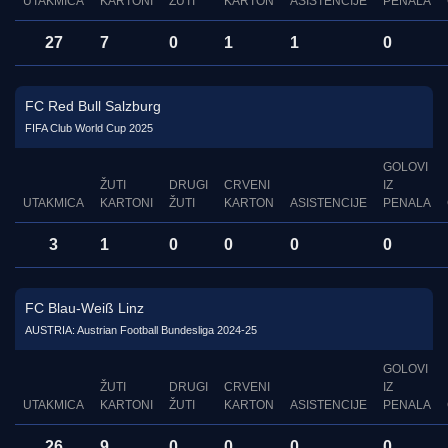
UTAKMICA
KARTONI
ŽUTI
KARTON
ASISTENCIJE
PENALA
27
7
0
1
1
0
FC Red Bull Salzburg
FIFA Club World Cup 2025
GOLOVI
ŽUTI
DRUGI
CRVENI
IZ
UTAKMICA
KARTONI
ŽUTI
KARTON
ASISTENCIJE
PENALA
3
1
0
0
0
0
FC Blau-Weiß Linz
AUSTRIA: Austrian Football Bundesliga 2024-25
GOLOVI
ŽUTI
DRUGI
CRVENI
IZ
UTAKMICA
KARTONI
ŽUTI
KARTON
ASISTENCIJE
PENALA
26
9
0
0
0
0