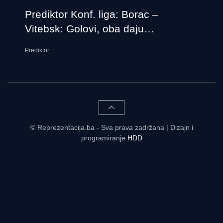
Prediktor Konf. liga: Borac –
Vitebsk: Golovi, oba daju…
Prediktor
...
© Reprezentacija.ba - Sva prava zadržana | Dizajn i
programiranje
HDD
Rezultati uživo - tabele, statistike, raspored | Reprezentacija.ba