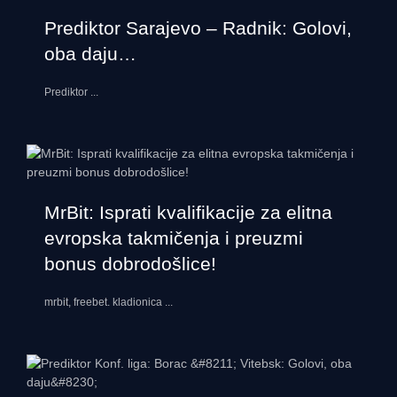
Prediktor Sarajevo – Radnik: Golovi,
oba daju…
Prediktor
...
MrBit: Isprati kvalifikacije za elitna
evropska takmičenja i preuzmi
bonus dobrodošlice!
mrbit, freebet. kladionica
...