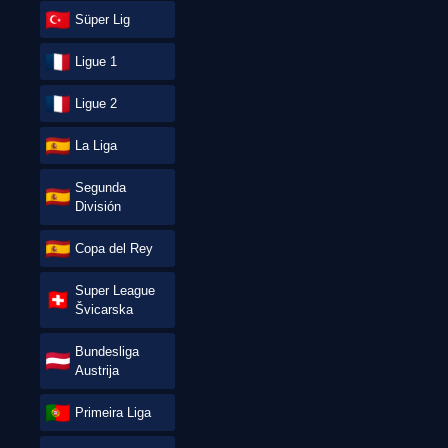
Süper Lig
Ligue 1
Ligue 2
La Liga
Segunda
División
Copa del Rey
Super League
Švicarska
Bundesliga
Austrija
Primeira Liga