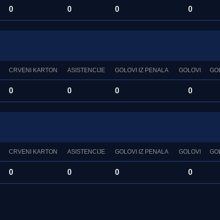
0
0
0
0
CRVENI KARTON
ASISTENCIJE
GOLOVI IZ PENALA
GOLOVI
GO
0
0
0
0
CRVENI KARTON
ASISTENCIJE
GOLOVI IZ PENALA
GOLOVI
GO
0
0
0
0