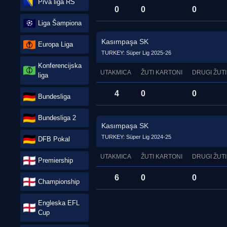
Prva liga RS
0
0
0
Liga Šampiona
Kasımpaşa SK
Europa Liga
TURKEY: Süper Lig 2025-26
Konferencijska
UTAKMICA
ŽUTI KARTONI
DRUGI ŽUTI
liga
4
0
0
Bundesliga
Bundesliga 2
Kasımpaşa SK
TURKEY: Süper Lig 2024-25
DFB Pokal
UTAKMICA
ŽUTI KARTONI
DRUGI ŽUTI
Premiership
6
0
0
Championship
Engleska EFL
Cup