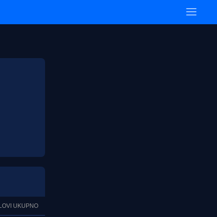
LOVI UKUPNO