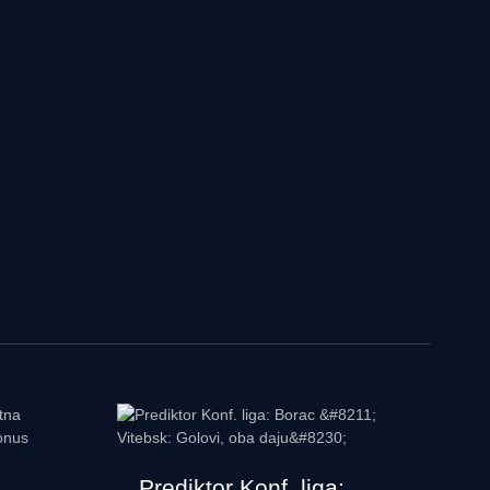
Prediktor Konf. liga: