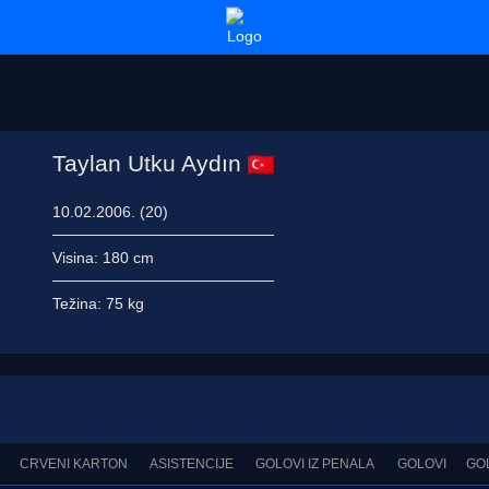
Taylan Utku Aydın
10.02.2006. (20)
Visina:
180 cm
Težina:
75 kg
CRVENI KARTON
ASISTENCIJE
GOLOVI IZ PENALA
GOLOVI
GO