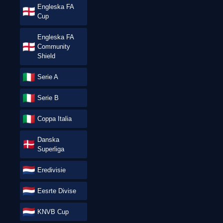
Engleska FA
Cup
Engleska FA
Community
Shield
Serie A
Serie B
Coppa Italia
Danska
Superliga
Eredivisie
Eesrte Divise
KNVB Cup