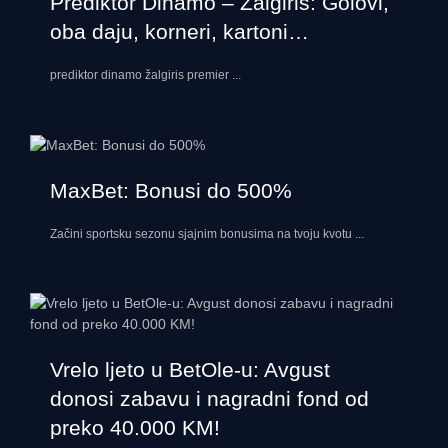
Prediktor Dinamo – Žalgiris: Golovi,
oba daju, korneri, kartoni…
prediktor dinamo žalgiris premier
...
MaxBet: Bonusi do 500%
Začini sportsku sezonu sjajnim bonusima na tvoju kvotu
...
Vrelo ljeto u BetOle-u: Avgust
donosi zabavu i nagradni fond od
preko 40.000 KM!