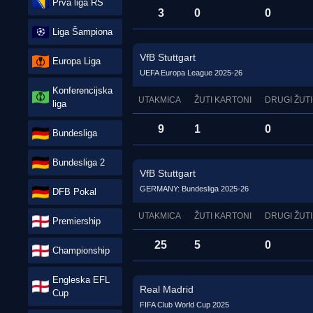
Prva liga RS
3
0
0
Liga Šampiona
VfB Stuttgart
Europa Liga
UEFA Europa League 2025-26
Konferencijska
UTAKMICA
ŽUTI KARTONI
DRUGI ŽUTI
liga
9
1
0
Bundesliga
Bundesliga 2
VfB Stuttgart
GERMANY: Bundesliga 2025-26
DFB Pokal
UTAKMICA
ŽUTI KARTONI
DRUGI ŽUTI
Premiership
25
5
0
Championship
Engleska EFL
Real Madrid
Cup
FIFA Club World Cup 2025