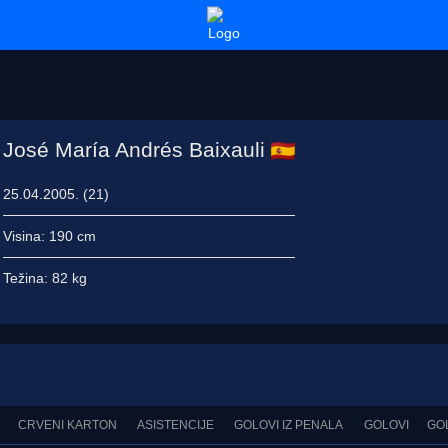
José María Andrés Baixauli
25.04.2005. (21)
Visina:
190 cm
Težina:
82 kg
CRVENI KARTON
ASISTENCIJE
GOLOVI IZ PENALA
GOLOVI
GO