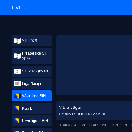
LIVE
SP 2026
Prijateljske SP
2026
SP 2026 (kvalif)
Liga Nacija
Wwin liga BiH
VfB Stuttgart
Kup BiH
GERMANY: DFB-Pokal 2025-26
Prva liga F BiH
UTAKMICA
ŽUTI KARTONI
DRUGI ŽUTI