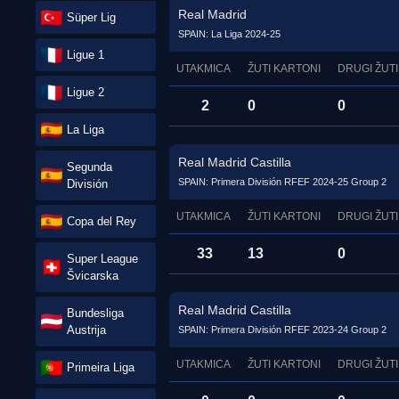
Real Madrid
Süper Lig
SPAIN: La Liga 2024-25
Ligue 1
UTAKMICA
ŽUTI KARTONI
DRUGI ŽUTI
Ligue 2
2
0
0
La Liga
Real Madrid Castilla
Segunda
SPAIN: Primera División RFEF 2024-25 Group 2
División
UTAKMICA
ŽUTI KARTONI
DRUGI ŽUTI
Copa del Rey
33
13
0
Super League
Švicarska
Real Madrid Castilla
Bundesliga
Austrija
SPAIN: Primera División RFEF 2023-24 Group 2
UTAKMICA
ŽUTI KARTONI
DRUGI ŽUTI
Primeira Liga