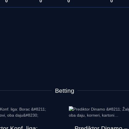
0
0
0
0
Betting
tor Konf. liga:
Prediktor Dinamo –