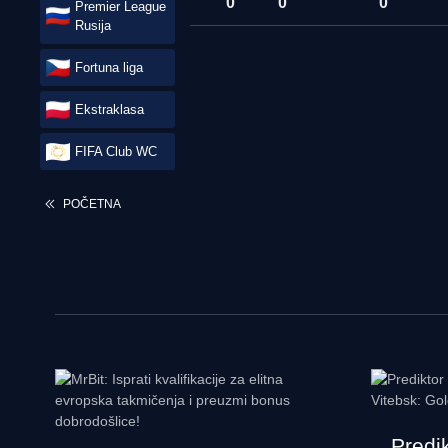
0
0
0
Premier League
Rusija
Fortuna liga
Ekstraklasa
FIFA Club WC
POČETNA
Predik