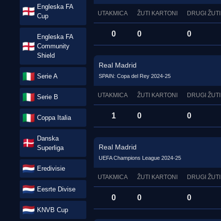
Engleska FA
UTAKMICA
ŽUTI KARTONI
DRUGI ŽUTI
Cup
0
0
0
Engleska FA
Community
Shield
Real Madrid
Serie A
SPAIN: Copa del Rey 2024-25
UTAKMICA
ŽUTI KARTONI
DRUGI ŽUTI
Serie B
1
0
0
Coppa Italia
Danska
Real Madrid
Superliga
UEFA Champions League 2024-25
Eredivisie
UTAKMICA
ŽUTI KARTONI
DRUGI ŽUTI
Eesrte Divise
0
0
0
KNVB Cup