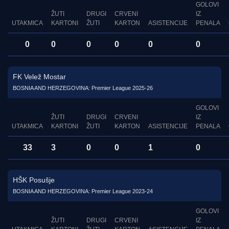
GOLOVI
ŽUTI
DRUGI
CRVENI
IZ
UTAKMICA
KARTONI
ŽUTI
KARTON
ASISTENCIJE
PENALA
0
0
0
0
0
0
FK Velež Mostar
BOSNIA AND HERZEGOVINA: Premier League 2025-26
GOLOVI
ŽUTI
DRUGI
CRVENI
IZ
UTAKMICA
KARTONI
ŽUTI
KARTON
ASISTENCIJE
PENALA
33
3
0
0
1
0
HŠK Posušje
BOSNIA AND HERZEGOVINA: Premier League 2023-24
GOLOVI
ŽUTI
DRUGI
CRVENI
IZ