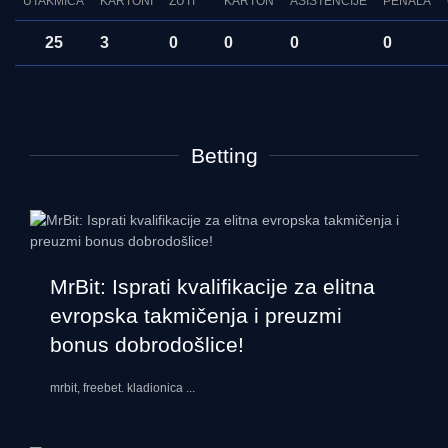
UTAKMICA
KARTONI
ŽUTI
KARTON
ASISTENCIJE
PENALA
25
3
0
0
0
0
Betting
MrBit: Isprati kvalifikacije za elitna
evropska takmičenja i preuzmi
bonus dobrodošlice!
mrbit, freebet. kladionica
...