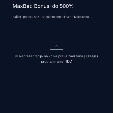
MaxBet: Bonusi do 500%
Začini sportsku sezonu sjajnim bonusima na tvoju kvotu
...
© Reprezentacija.ba - Sva prava zadržana | Dizajn i
programiranje
HDD
Rezultati uživo - tabele, statistike, raspored | Reprezentacija.ba