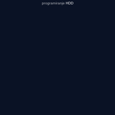
programiranje
HDD
Rezultati uživo - tabele, statistike, raspored | Reprezentacija.ba