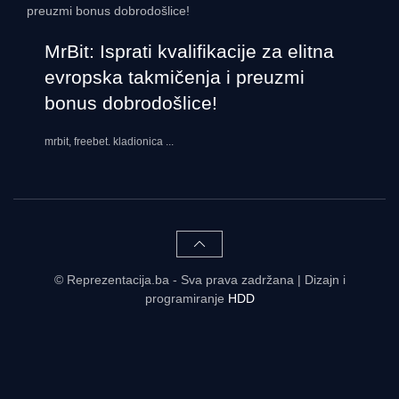
MrBit: Isprati kvalifikacije za elitna
evropska takmičenja i preuzmi
bonus dobrodošlice!
mrbit, freebet. kladionica
...
© Reprezentacija.ba - Sva prava zadržana | Dizajn i
programiranje
HDD
Rezultati uživo - tabele, statistike, raspored | Reprezentacija.ba