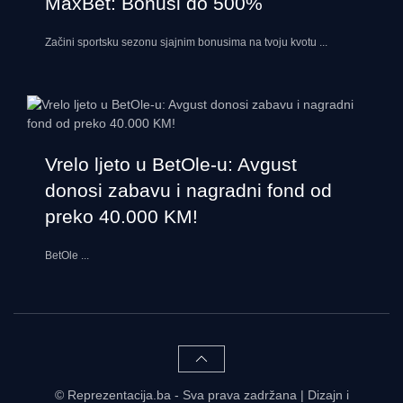
MaxBet: Bonusi do 500%
Začini sportsku sezonu sjajnim bonusima na tvoju kvotu
...
Vrelo ljeto u BetOle-u: Avgust
donosi zabavu i nagradni fond od
preko 40.000 KM!
BetOle
...
© Reprezentacija.ba - Sva prava zadržana | Dizajn i