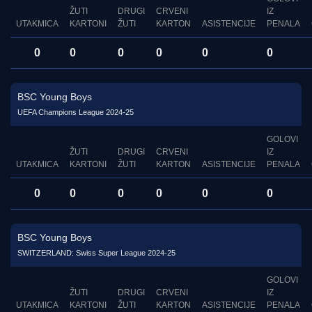
ŽUTI
DRUGI
CRVENI
IZ
UTAKMICA
KARTONI
ŽUTI
KARTON
ASISTENCIJE
PENALA
0
0
0
0
0
0
BSC Young Boys
UEFA Champions League 2024-25
GOLOVI
ŽUTI
DRUGI
CRVENI
IZ
UTAKMICA
KARTONI
ŽUTI
KARTON
ASISTENCIJE
PENALA
0
0
0
0
0
0
BSC Young Boys
SWITZERLAND: Swiss Super League 2024-25
GOLOVI
ŽUTI
DRUGI
CRVENI
IZ
UTAKMICA
KARTONI
ŽUTI
KARTON
ASISTENCIJE
PENALA