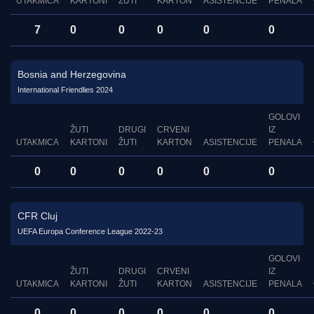
UTAKMICA
KARTONI
ŽUTI
KARTON
ASISTENCIJE
PENALA
7
0
0
0
0
0
Bosnia and Herzegovina
International Friendlies 2024
GOLOVI
ŽUTI
DRUGI
CRVENI
IZ
UTAKMICA
KARTONI
ŽUTI
KARTON
ASISTENCIJE
PENALA
0
0
0
0
0
0
CFR Cluj
UEFA Europa Conference League 2022-23
GOLOVI
ŽUTI
DRUGI
CRVENI
IZ
UTAKMICA
KARTONI
ŽUTI
KARTON
ASISTENCIJE
PENALA
0
0
0
0
0
0