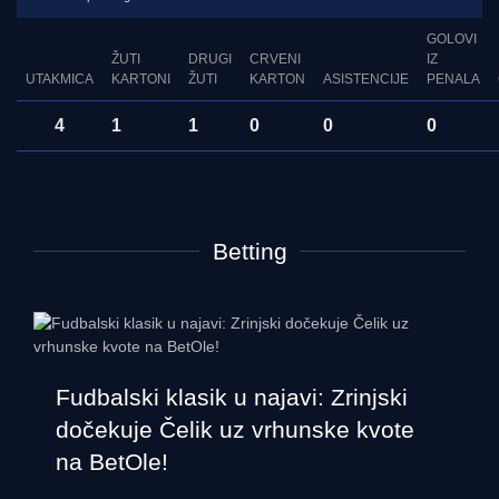
GOLOVI
ŽUTI
DRUGI
CRVENI
IZ
UTAKMICA
KARTONI
ŽUTI
KARTON
ASISTENCIJE
PENALA
4
1
1
0
0
0
Betting
Fudbalski klasik u najavi: Zrinjski
dočekuje Čelik uz vrhunske kvote
na BetOle!