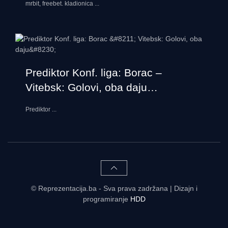
mrbit, freebet. kladionica
...
Prediktor Konf. liga: Borac –
Vitebsk: Golovi, oba daju…
Prediktor
...
© Reprezentacija.ba - Sva prava zadržana | Dizajn i
programiranje
HDD
Rezultati uživo - tabele, statistike, raspored | Reprezentacija.ba