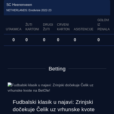
SC Heerenveen
NETHERLANDS: Eredivisie 2022-23
GOLOVI
ŽUTI
DRUGI
CRVENI
IZ
UTAKMICA
KARTONI
ŽUTI
KARTON
ASISTENCIJE
PENALA
0
0
0
0
0
0
Betting
Fudbalski klasik u najavi: Zrinjski
dočekuje Čelik uz vrhunske kvote