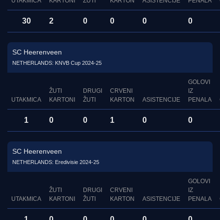
UTAKMICA
KARTONI
ŽUTI
KARTON
ASISTENCIJE
PENALA
30
2
0
0
0
0
SC Heerenveen
NETHERLANDS: KNVB Cup 2024-25
GOLOVI
ŽUTI
DRUGI
CRVENI
IZ
UTAKMICA
KARTONI
ŽUTI
KARTON
ASISTENCIJE
PENALA
1
0
0
1
0
0
SC Heerenveen
NETHERLANDS: Eredivisie 2024-25
GOLOVI
ŽUTI
DRUGI
CRVENI
IZ
UTAKMICA
KARTONI
ŽUTI
KARTON
ASISTENCIJE
PENALA
1
0
0
0
0
0