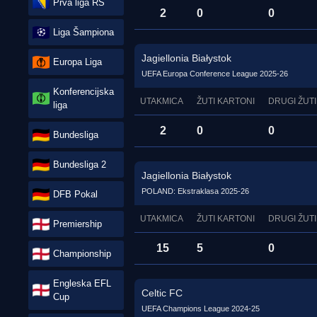
Prva liga RS
2
0
0
Liga Šampiona
Jagiellonia Białystok
Europa Liga
UEFA Europa Conference League 2025-26
Konferencijska
UTAKMICA
ŽUTI KARTONI
DRUGI ŽUTI
liga
2
0
0
Bundesliga
Bundesliga 2
Jagiellonia Białystok
POLAND: Ekstraklasa 2025-26
DFB Pokal
UTAKMICA
ŽUTI KARTONI
DRUGI ŽUTI
Premiership
15
5
0
Championship
Engleska EFL
Celtic FC
Cup
UEFA Champions League 2024-25