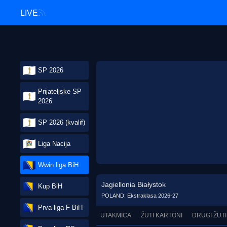
LIVE
SP 2026
Prijateljske SP
2026
SP 2026 (kvalif)
Liga Nacija
Wwin liga BiH
Jagiellonia Białystok
Kup BiH
POLAND: Ekstraklasa 2026-27
Prva liga F BiH
UTAKMICA
ŽUTI KARTONI
DRUGI ŽUTI