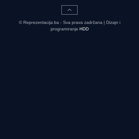
© Reprezentacija.ba - Sva prava zadržana | Dizajn i
programiranje
HDD
Rezultati uživo - tabele, statistike, raspored | Reprezentacija.ba