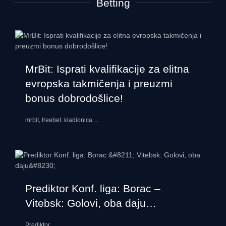
Betting
MrBit: Isprati kvalifikacije za elitna
evropska takmičenja i preuzmi
bonus dobrodošlice!
mrbit, freebet. kladionica
...
Prediktor Konf. liga: Borac –
Vitebsk: Golovi, oba daju…
Prediktor
...