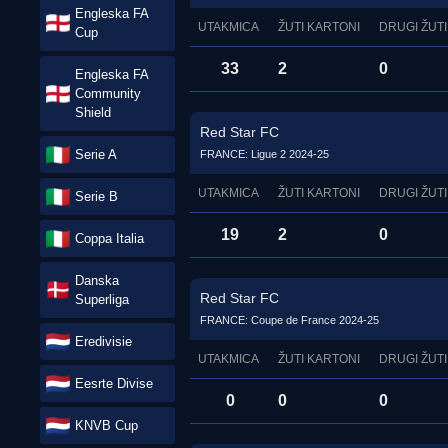
Engleska FA
UTAKMICA
ŽUTI KARTONI
DRUGI ŽUTI
Cup
33
2
0
Engleska FA
Community
Shield
Red Star FC
Serie A
FRANCE: Ligue 2 2024-25
UTAKMICA
ŽUTI KARTONI
DRUGI ŽUTI
Serie B
19
2
0
Coppa Italia
Danska
Red Star FC
Superliga
FRANCE: Coupe de France 2024-25
Eredivisie
UTAKMICA
ŽUTI KARTONI
DRUGI ŽUTI
Eesrte Divise
0
0
0
KNVB Cup