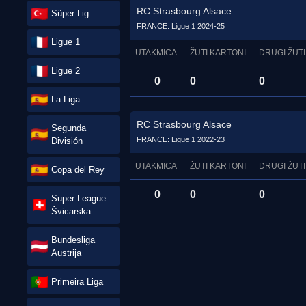
RC Strasbourg Alsace
Süper Lig
FRANCE: Ligue 1 2024-25
Ligue 1
UTAKMICA
ŽUTI KARTONI
DRUGI ŽUTI
Ligue 2
0
0
0
La Liga
RC Strasbourg Alsace
Segunda
FRANCE: Ligue 1 2022-23
División
UTAKMICA
ŽUTI KARTONI
DRUGI ŽUTI
Copa del Rey
0
0
0
Super League
Švicarska
Bundesliga
Austrija
Primeira Liga