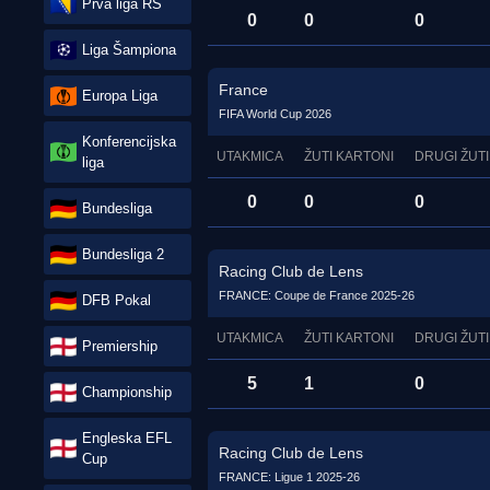
Prva liga RS
0
0
0
Liga Šampiona
France
Europa Liga
FIFA World Cup 2026
Konferencijska
UTAKMICA
ŽUTI KARTONI
DRUGI ŽUTI
liga
0
0
0
Bundesliga
Bundesliga 2
Racing Club de Lens
FRANCE: Coupe de France 2025-26
DFB Pokal
UTAKMICA
ŽUTI KARTONI
DRUGI ŽUTI
Premiership
5
1
0
Championship
Engleska EFL
Racing Club de Lens
Cup
FRANCE: Ligue 1 2025-26