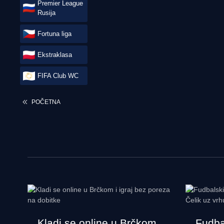
Premier League
Rusija
Fortuna liga
Ekstraklasa
FIFA Club WC
POČETNA
Kladi se online u Brčkom
Fudbal