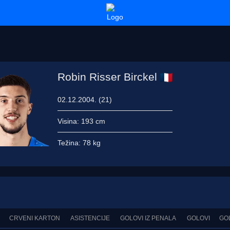
Robin Risser Birckel
02.12.2004. (21)
Visina:
193 cm
Težina:
78 kg
CRVENI KARTON
ASISTENCIJE
GOLOVI IZ PENALA
GOLOVI
GO