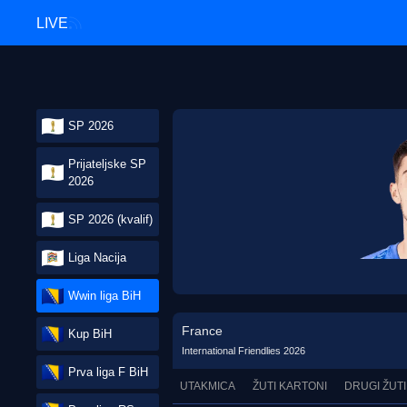
LIVE
SP 2026
Prijateljske SP
2026
SP 2026 (kvalif)
Liga Nacija
Wwin liga BiH
France
Kup BiH
International Friendlies 2026
Prva liga F BiH
UTAKMICA
ŽUTI KARTONI
DRUGI ŽUTI