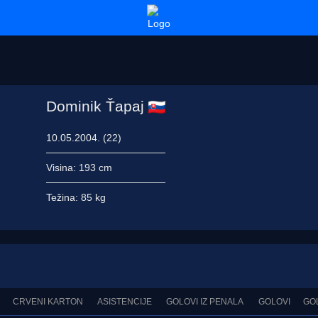
Dominik Ťapaj
10.05.2004. (22)
Visina:
193 cm
Težina:
85 kg
CRVENI KARTON
ASISTENCIJE
GOLOVI IZ PENALA
GOLOVI
GO