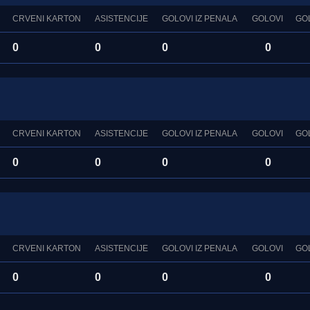
CRVENI KARTON
ASISTENCIJE
GOLOVI IZ PENALA
GOLOVI
GO
0
0
0
0
CRVENI KARTON
ASISTENCIJE
GOLOVI IZ PENALA
GOLOVI
GO
0
0
0
0
CRVENI KARTON
ASISTENCIJE
GOLOVI IZ PENALA
GOLOVI
GO
0
0
0
0