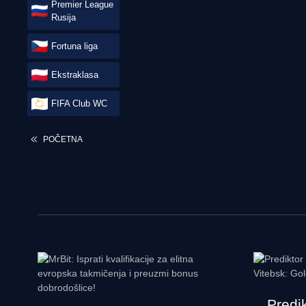
Premier League
Rusija
Fortuna liga
Ekstraklasa
FIFA Club WC
POČETNA
Predik