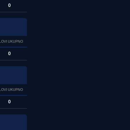
0
LOVI UKUPNO
0
LOVI UKUPNO
0