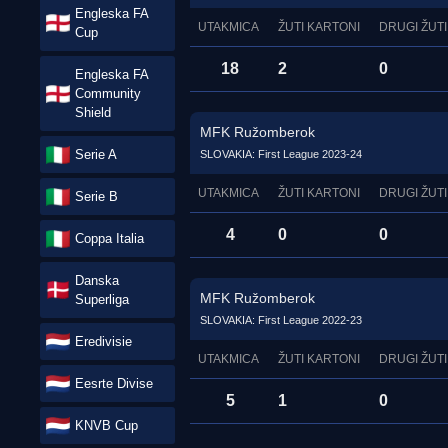
Engleska FA
UTAKMICA
ŽUTI KARTONI
DRUGI ŽUTI
Cup
18
2
0
Engleska FA
Community
Shield
MFK Ružomberok
Serie A
SLOVAKIA: First League 2023-24
UTAKMICA
ŽUTI KARTONI
DRUGI ŽUTI
Serie B
4
0
0
Coppa Italia
Danska
MFK Ružomberok
Superliga
SLOVAKIA: First League 2022-23
Eredivisie
UTAKMICA
ŽUTI KARTONI
DRUGI ŽUTI
Eesrte Divise
5
1
0
KNVB Cup