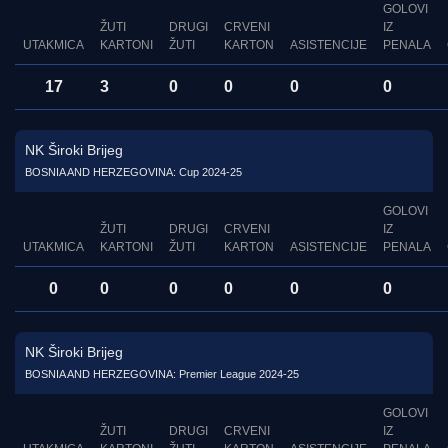
GOLOVI
ŽUTI
DRUGI
CRVENI
IZ
UTAKMICA
KARTONI
ŽUTI
KARTON
ASISTENCIJE
PENALA
17
3
0
0
0
0
NK Široki Brijeg
BOSNIA AND HERZEGOVINA: Cup 2024-25
GOLOVI
ŽUTI
DRUGI
CRVENI
IZ
UTAKMICA
KARTONI
ŽUTI
KARTON
ASISTENCIJE
PENALA
0
0
0
0
0
0
NK Široki Brijeg
BOSNIA AND HERZEGOVINA: Premier League 2024-25
GOLOVI
ŽUTI
DRUGI
CRVENI
IZ