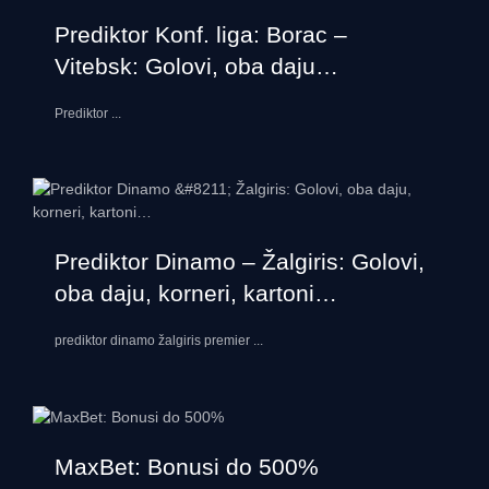
Prediktor Konf. liga: Borac –
Vitebsk: Golovi, oba daju…
Prediktor
...
Prediktor Dinamo – Žalgiris: Golovi,
oba daju, korneri, kartoni…
prediktor dinamo žalgiris premier
...
MaxBet: Bonusi do 500%