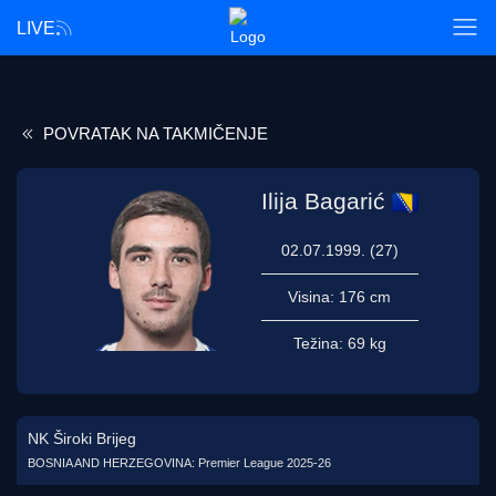
LIVE
POVRATAK NA TAKMIČENJE
Ilija Bagarić
02.07.1999. (27)
Visina:
176 cm
Težina:
69 kg
NK Široki Brijeg
BOSNIA AND HERZEGOVINA: Premier League 2025-26