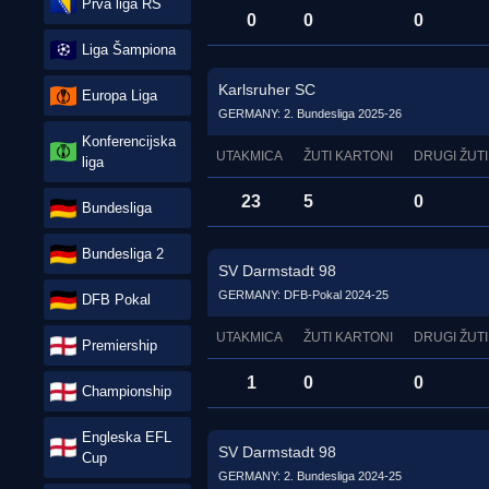
Prva liga RS
0
0
0
Liga Šampiona
Karlsruher SC
Europa Liga
GERMANY: 2. Bundesliga 2025-26
Konferencijska
UTAKMICA
ŽUTI KARTONI
DRUGI ŽUTI
liga
23
5
0
Bundesliga
Bundesliga 2
SV Darmstadt 98
GERMANY: DFB-Pokal 2024-25
DFB Pokal
UTAKMICA
ŽUTI KARTONI
DRUGI ŽUTI
Premiership
1
0
0
Championship
Engleska EFL
SV Darmstadt 98
Cup
GERMANY: 2. Bundesliga 2024-25