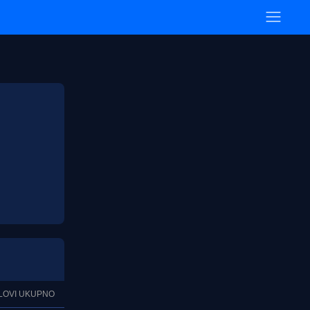
LOVI UKUPNO