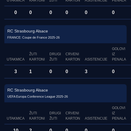
UTAKMICA
KARTONI
ŽUTI
KARTON
ASISTENCIJE
PENALA
0
0
0
0
0
0
RC Strasbourg Alsace
FRANCE: Coupe de France 2025-26
GOLOVI
ŽUTI
DRUGI
CRVENI
IZ
UTAKMICA
KARTONI
ŽUTI
KARTON
ASISTENCIJE
PENALA
3
1
0
0
3
0
RC Strasbourg Alsace
UEFA Europa Conference League 2025-26
GOLOVI
ŽUTI
DRUGI
CRVENI
IZ
UTAKMICA
KARTONI
ŽUTI
KARTON
ASISTENCIJE
PENALA
10
2
0
0
0
0