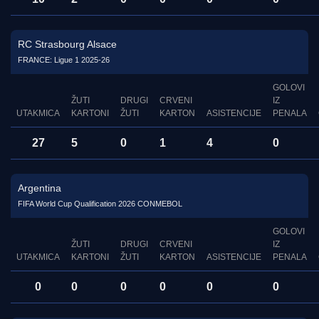
RC Strasbourg Alsace
FRANCE: Ligue 1 2025-26
GOLOVI
ŽUTI
DRUGI
CRVENI
IZ
UTAKMICA
KARTONI
ŽUTI
KARTON
ASISTENCIJE
PENALA
27
5
0
1
4
0
Argentina
FIFA World Cup Qualification 2026 CONMEBOL
GOLOVI
ŽUTI
DRUGI
CRVENI
IZ
UTAKMICA
KARTONI
ŽUTI
KARTON
ASISTENCIJE
PENALA
0
0
0
0
0
0