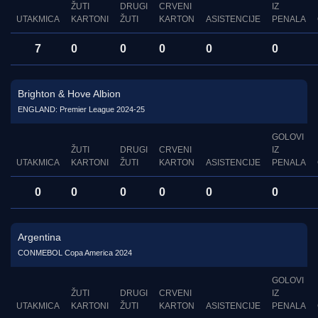
ŽUTI
DRUGI
CRVENI
IZ
UTAKMICA
KARTONI
ŽUTI
KARTON
ASISTENCIJE
PENALA
7
0
0
0
0
0
Brighton & Hove Albion
ENGLAND: Premier League 2024-25
GOLOVI
ŽUTI
DRUGI
CRVENI
IZ
UTAKMICA
KARTONI
ŽUTI
KARTON
ASISTENCIJE
PENALA
0
0
0
0
0
0
Argentina
CONMEBOL Copa America 2024
GOLOVI
ŽUTI
DRUGI
CRVENI
IZ
UTAKMICA
KARTONI
ŽUTI
KARTON
ASISTENCIJE
PENALA