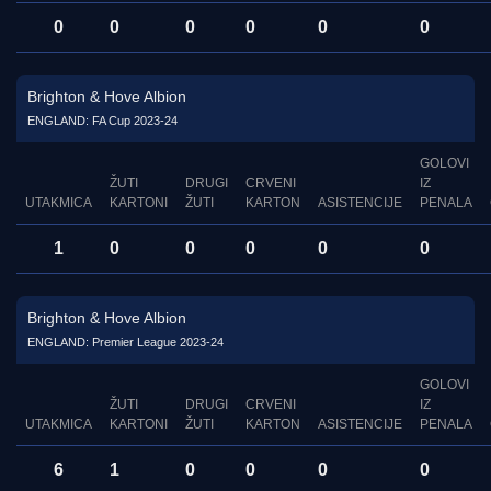
0
0
0
0
0
0
Brighton & Hove Albion
ENGLAND: FA Cup 2023-24
GOLOVI
ŽUTI
DRUGI
CRVENI
IZ
UTAKMICA
KARTONI
ŽUTI
KARTON
ASISTENCIJE
PENALA
1
0
0
0
0
0
Brighton & Hove Albion
ENGLAND: Premier League 2023-24
GOLOVI
ŽUTI
DRUGI
CRVENI
IZ
UTAKMICA
KARTONI
ŽUTI
KARTON
ASISTENCIJE
PENALA
6
1
0
0
0
0