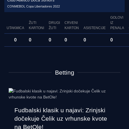
Club Atlético Boca Juniors
CONMEBOL Copa Libertadores 2022
GOLOVI
ŽUTI
DRUGI
CRVENI
IZ
UTAKMICA
KARTONI
ŽUTI
KARTON
ASISTENCIJE
PENALA
0
0
0
0
0
0
Betting
Fudbalski klasik u najavi: Zrinjski
dočekuje Čelik uz vrhunske kvote
na BetOle!