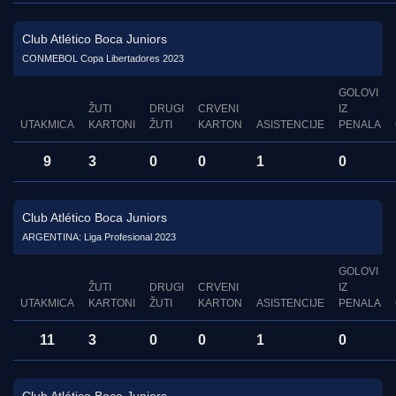
Club Atlético Boca Juniors
CONMEBOL Copa Libertadores 2023
GOLOVI
ŽUTI
DRUGI
CRVENI
IZ
UTAKMICA
KARTONI
ŽUTI
KARTON
ASISTENCIJE
PENALA
9
3
0
0
1
0
Club Atlético Boca Juniors
ARGENTINA: Liga Profesional 2023
GOLOVI
ŽUTI
DRUGI
CRVENI
IZ
UTAKMICA
KARTONI
ŽUTI
KARTON
ASISTENCIJE
PENALA
11
3
0
0
1
0