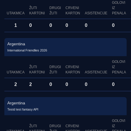
GOLOVI
ŽUTI
DRUGI
CRVENI
IZ
UTAKMICA
KARTONI
ŽUTI
KARTON
ASISTENCIJE
PENALA
1
0
0
0
0
0
Argentina
International Friendlies 2026
GOLOVI
ŽUTI
DRUGI
CRVENI
IZ
UTAKMICA
KARTONI
ŽUTI
KARTON
ASISTENCIJE
PENALA
2
2
0
0
0
0
Argentina
Testd test fantasy API
GOLOVI
ŽUTI
DRUGI
CRVENI
IZ