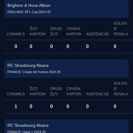
Brighton & Hove Albion
ENGLAND: EFL Cup 2024-25
GOLOVI
ŽUTI
DRUGI
CRVENI
IZ
UTAKMICA
KARTONI
ŽUTI
KARTON
ASISTENCIJE
PENALA
0
0
0
0
0
0
RC Strasbourg Alsace
FRANCE: Coupe de France 2024-25
GOLOVI
ŽUTI
DRUGI
CRVENI
IZ
UTAKMICA
KARTONI
ŽUTI
KARTON
ASISTENCIJE
PENALA
1
0
0
0
0
0
RC Strasbourg Alsace
FRANCE: Ligue 1 2024-25