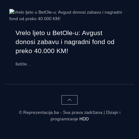
Vrelo ljeto u BetOle-u: Avgust
donosi zabavu i nagradni fond od
preko 40.000 KM!
BetOle
...
© Reprezentacija.ba - Sva prava zadržana | Dizajn i
programiranje
HDD
Rezultati uživo - tabele, statistike, raspored | Reprezentacija.ba