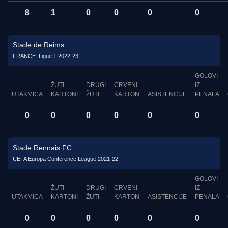
8
1
0
0
0
0
Stade de Reims
FRANCE: Ligue 1 2022-23
GOLOVI
ŽUTI
DRUGI
CRVENI
IZ
UTAKMICA
KARTONI
ŽUTI
KARTON
ASISTENCIJE
PENALA
0
0
0
0
0
0
Stade Rennais FC
UEFA Europa Conference League 2021-22
GOLOVI
ŽUTI
DRUGI
CRVENI
IZ
UTAKMICA
KARTONI
ŽUTI
KARTON
ASISTENCIJE
PENALA
0
0
0
0
0
0