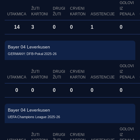
GOLOVI
ŽUTI
DRUGI
CRVENI
IZ
UTAKMICA
KARTONI
ŽUTI
KARTON
ASISTENCIJE
PENALA
14
3
0
0
1
0
Bayer 04 Leverkusen
GERMANY: DFB-Pokal 2025-26
GOLOVI
ŽUTI
DRUGI
CRVENI
IZ
UTAKMICA
KARTONI
ŽUTI
KARTON
ASISTENCIJE
PENALA
0
0
0
0
0
0
Bayer 04 Leverkusen
UEFA Champions League 2025-26
GOLOVI
ŽUTI
DRUGI
CRVENI
IZ