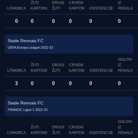
ŽUTI
DRUGI
CRVENI
IZ
UTAKMICA
KARTONI
ŽUTI
KARTON
ASISTENCIJE
PENALA
0
0
0
0
0
0
Stade Rennais FC
UEFA Europa League 2022-23
GOLOVI
ŽUTI
DRUGI
CRVENI
IZ
UTAKMICA
KARTONI
ŽUTI
KARTON
ASISTENCIJE
PENALA
3
0
0
0
0
0
Stade Rennais FC
FRANCE: Ligue 1 2022-23
GOLOVI
ŽUTI
DRUGI
CRVENI
IZ
UTAKMICA
KARTONI
ŽUTI
KARTON
ASISTENCIJE
PENALA