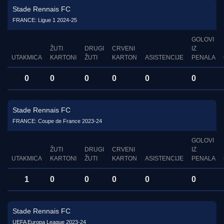
Stade Rennais FC
FRANCE: Ligue 1 2024-25
GOLOVI
ŽUTI
DRUGI
CRVENI
IZ
UTAKMICA
KARTONI
ŽUTI
KARTON
ASISTENCIJE
PENALA
0
0
0
0
0
0
Stade Rennais FC
FRANCE: Coupe de France 2023-24
GOLOVI
ŽUTI
DRUGI
CRVENI
IZ
UTAKMICA
KARTONI
ŽUTI
KARTON
ASISTENCIJE
PENALA
1
0
0
0
0
0
Stade Rennais FC
UEFA Europa League 2023-24