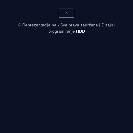
© Reprezentacija.ba - Sva prava zadržana | Dizajn i
programiranje
HDD
Rezultati uživo - tabele, statistike, raspored | Reprezentacija.ba