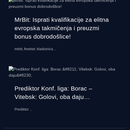
MrBit: Isprati kvalifikacije za elitna
evropska takmičenja i preuzmi
bonus dobrodošlice!
mrbit, freebet. kladionica
...
Prediktor Konf. liga: Borac –
Vitebsk: Golovi, oba daju…
Prediktor
...