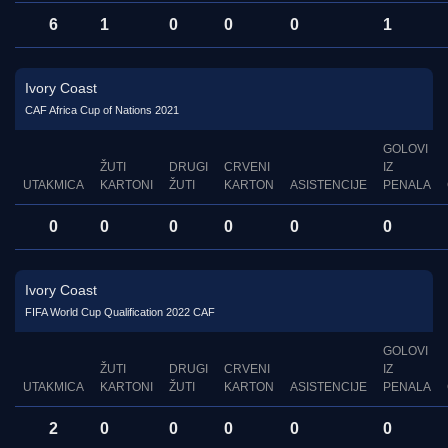
6
1
0
0
0
1
Ivory Coast
CAF Africa Cup of Nations 2021
GOLOVI
ŽUTI
DRUGI
CRVENI
IZ
UTAKMICA
KARTONI
ŽUTI
KARTON
ASISTENCIJE
PENALA
0
0
0
0
0
0
Ivory Coast
FIFA World Cup Qualification 2022 CAF
GOLOVI
ŽUTI
DRUGI
CRVENI
IZ
UTAKMICA
KARTONI
ŽUTI
KARTON
ASISTENCIJE
PENALA
2
0
0
0
0
0