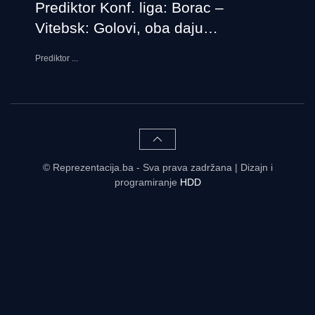
Prediktor Konf. liga: Borac –
Vitebsk: Golovi, oba daju…
Prediktor
...
© Reprezentacija.ba - Sva prava zadržana | Dizajn i
programiranje
HDD
Rezultati uživo - tabele, statistike, raspored | Reprezentacija.ba