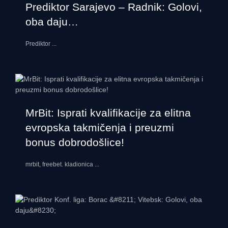
Prediktor Sarajevo – Radnik: Golovi,
oba daju…
Prediktor
...
MrBit: Isprati kvalifikacije za elitna
evropska takmičenja i preuzmi
bonus dobrodošlice!
mrbit, freebet. kladionica
...