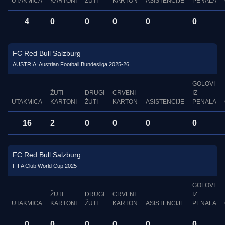
UTAKMICA
KARTONI
ŽUTI
KARTON
ASISTENCIJE
PENALA
4
0
0
0
0
0
FC Red Bull Salzburg
AUSTRIA: Austrian Football Bundesliga 2025-26
GOLOVI
ŽUTI
DRUGI
CRVENI
IZ
UTAKMICA
KARTONI
ŽUTI
KARTON
ASISTENCIJE
PENALA
16
2
0
0
0
0
FC Red Bull Salzburg
FIFA Club World Cup 2025
GOLOVI
ŽUTI
DRUGI
CRVENI
IZ
UTAKMICA
KARTONI
ŽUTI
KARTON
ASISTENCIJE
PENALA
0
0
0
0
0
0