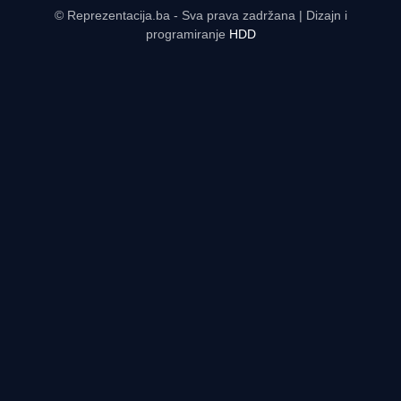
© Reprezentacija.ba - Sva prava zadržana | Dizajn i
programiranje
HDD
Rezultati uživo - tabele, statistike, raspored | Reprezentacija.ba