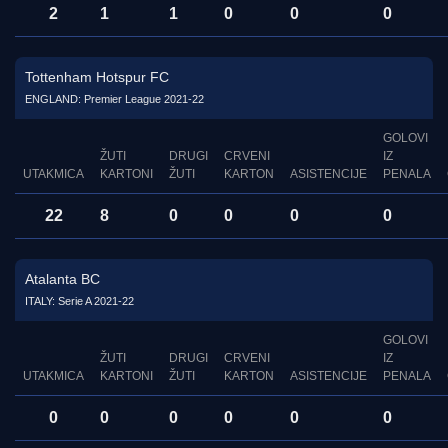
2
1
1
0
0
0
Tottenham Hotspur FC
ENGLAND: Premier League 2021-22
GOLOVI
ŽUTI
DRUGI
CRVENI
IZ
UTAKMICA
KARTONI
ŽUTI
KARTON
ASISTENCIJE
PENALA
22
8
0
0
0
0
Atalanta BC
ITALY: Serie A 2021-22
GOLOVI
ŽUTI
DRUGI
CRVENI
IZ
UTAKMICA
KARTONI
ŽUTI
KARTON
ASISTENCIJE
PENALA
0
0
0
0
0
0