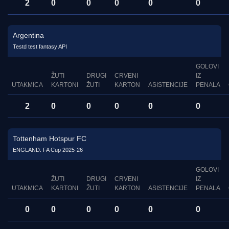
2
0
0
0
0
0
Argentina
Testd test fantasy API
GOLOVI
ŽUTI
DRUGI
CRVENI
IZ
UTAKMICA
KARTONI
ŽUTI
KARTON
ASISTENCIJE
PENALA
2
0
0
0
0
0
Tottenham Hotspur FC
ENGLAND: FA Cup 2025-26
GOLOVI
ŽUTI
DRUGI
CRVENI
IZ
UTAKMICA
KARTONI
ŽUTI
KARTON
ASISTENCIJE
PENALA
0
0
0
0
0
0