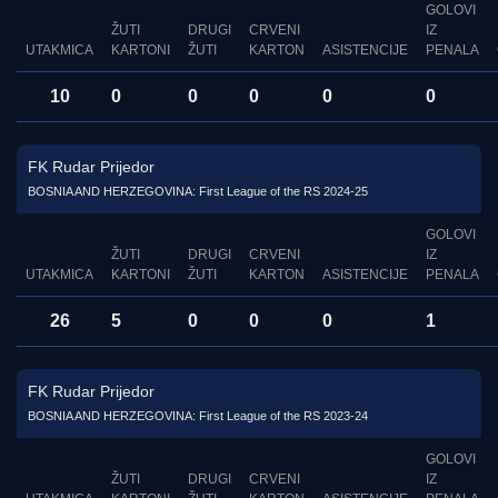
GOLOVI
ŽUTI
DRUGI
CRVENI
IZ
UTAKMICA
KARTONI
ŽUTI
KARTON
ASISTENCIJE
PENALA
10
0
0
0
0
0
FK Rudar Prijedor
BOSNIA AND HERZEGOVINA: First League of the RS 2024-25
GOLOVI
ŽUTI
DRUGI
CRVENI
IZ
UTAKMICA
KARTONI
ŽUTI
KARTON
ASISTENCIJE
PENALA
26
5
0
0
0
1
FK Rudar Prijedor
BOSNIA AND HERZEGOVINA: First League of the RS 2023-24
GOLOVI
ŽUTI
DRUGI
CRVENI
IZ