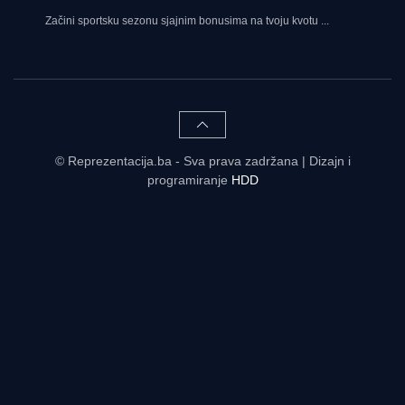
Začini sportsku sezonu sjajnim bonusima na tvoju kvotu
...
© Reprezentacija.ba - Sva prava zadržana | Dizajn i
programiranje
HDD
Rezultati uživo - tabele, statistike, raspored | Reprezentacija.ba