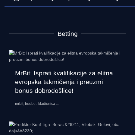
Betting
MrBit: Isprati kvalifikacije za elitna
evropska takmičenja i preuzmi
bonus dobrodošlice!
mrbit, freebet. kladionica
...