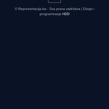
© Reprezentacija.ba - Sva prava zadržana | Dizajn i
programiranje
HDD
Rezultati uživo - tabele, statistike, raspored | Reprezentacija.ba