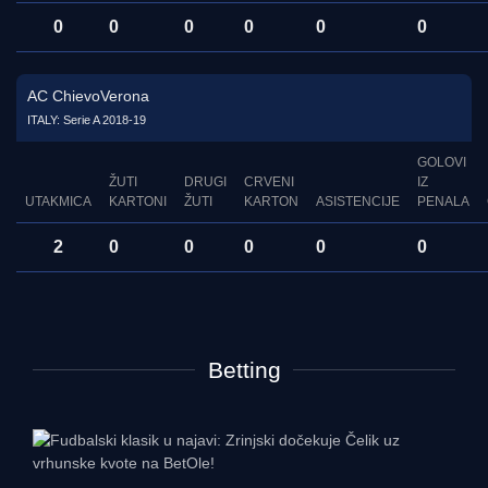
0
0
0
0
0
0
AC ChievoVerona
ITALY: Serie A 2018-19
GOLOVI
ŽUTI
DRUGI
CRVENI
IZ
UTAKMICA
KARTONI
ŽUTI
KARTON
ASISTENCIJE
PENALA
2
0
0
0
0
0
Betting