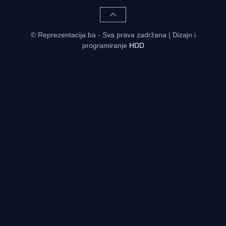
© Reprezentacija.ba - Sva prava zadržana | Dizajn i
programiranje
HDD
Rezultati uživo - tabele, statistike, raspored | Reprezentacija.ba