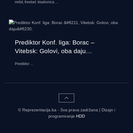
mrbit, freebet. kladionica
...
Prediktor Konf. liga: Borac –
Vitebsk: Golovi, oba daju…
Prediktor
...
© Reprezentacija.ba - Sva prava zadržana | Dizajn i
programiranje
HDD
Rezultati uživo - tabele, statistike, raspored | Reprezentacija.ba