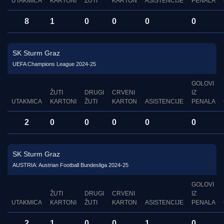
UTAKMICA
KARTONI
ŽUTI
KARTON
ASISTENCIJE
PENALA
8
1
0
0
0
0
SK Sturm Graz
UEFA Champions League 2024-25
GOLOVI
ŽUTI
DRUGI
CRVENI
IZ
UTAKMICA
KARTONI
ŽUTI
KARTON
ASISTENCIJE
PENALA
2
0
0
0
0
0
SK Sturm Graz
AUSTRIA: Austrian Football Bundesliga 2024-25
GOLOVI
ŽUTI
DRUGI
CRVENI
IZ
UTAKMICA
KARTONI
ŽUTI
KARTON
ASISTENCIJE
PENALA
2
1
0
0
1
0