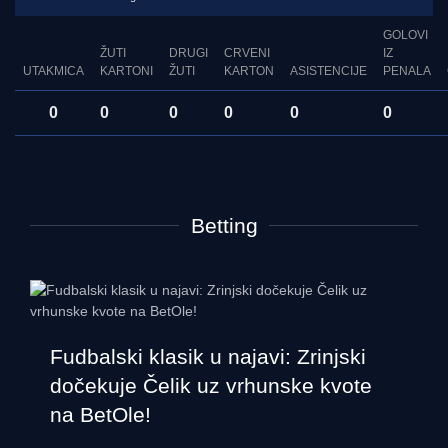
GOLOVI
ŽUTI
DRUGI
CRVENI
IZ
UTAKMICA
KARTONI
ŽUTI
KARTON
ASISTENCIJE
PENALA
0
0
0
0
0
0
Betting
Fudbalski klasik u najavi: Zrinjski
dočekuje Čelik uz vrhunske kvote
na BetOle!