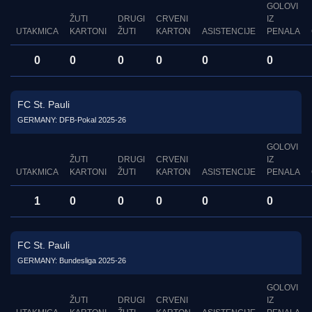
GOLOVI
ŽUTI
DRUGI
CRVENI
IZ
UTAKMICA
KARTONI
ŽUTI
KARTON
ASISTENCIJE
PENALA
0
0
0
0
0
0
FC St. Pauli
GERMANY: DFB-Pokal 2025-26
GOLOVI
ŽUTI
DRUGI
CRVENI
IZ
UTAKMICA
KARTONI
ŽUTI
KARTON
ASISTENCIJE
PENALA
1
0
0
0
0
0
FC St. Pauli
GERMANY: Bundesliga 2025-26
GOLOVI
ŽUTI
DRUGI
CRVENI
IZ