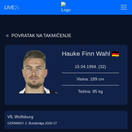
LIVE
POVRATAK NA TAKMIČENJE
Hauke Finn Wahl
15.04.1994. (32)
Visina:
189 cm
Težina:
85 kg
VfL Wolfsburg
GERMANY: 2. Bundesliga 2026-27