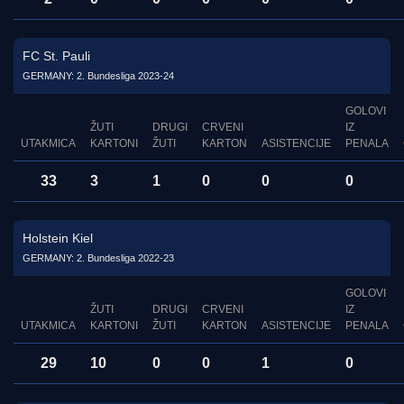
FC St. Pauli
GERMANY: 2. Bundesliga 2023-24
GOLOVI
ŽUTI
DRUGI
CRVENI
IZ
UTAKMICA
KARTONI
ŽUTI
KARTON
ASISTENCIJE
PENALA
33
3
1
0
0
0
Holstein Kiel
GERMANY: 2. Bundesliga 2022-23
GOLOVI
ŽUTI
DRUGI
CRVENI
IZ
UTAKMICA
KARTONI
ŽUTI
KARTON
ASISTENCIJE
PENALA
29
10
0
0
1
0