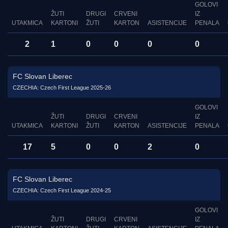
GOLOVI
ŽUTI
DRUGI
CRVENI
IZ
UTAKMICA
KARTONI
ŽUTI
KARTON
ASISTENCIJE
PENALA
2
1
0
0
0
0
FC Slovan Liberec
CZECHIA: Czech First League 2025-26
GOLOVI
ŽUTI
DRUGI
CRVENI
IZ
UTAKMICA
KARTONI
ŽUTI
KARTON
ASISTENCIJE
PENALA
17
5
0
0
2
0
FC Slovan Liberec
CZECHIA: Czech First League 2024-25
GOLOVI
ŽUTI
DRUGI
CRVENI
IZ